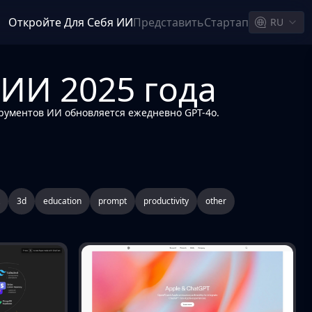
Откройте Для Себя ИИ
Представить
Стартап
RU
ИИ 2025 года
рументов ИИ обновляется ежедневно GPT-4o.
3d
education
prompt
productivity
other