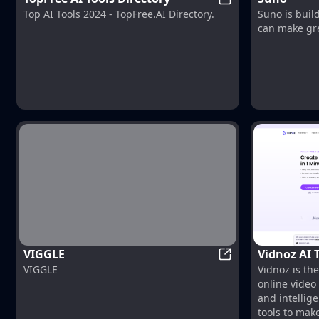
TopFree AI Tools D
Suno is buil
Top AI Tools 2024 - TopFree.AI Directory.
can make gr
VIGGLE
Vidnoz AI 
VIGGLE
VIGGLE
Vidnoz is the
Engaging A
online video 
and intellig
tools to mak