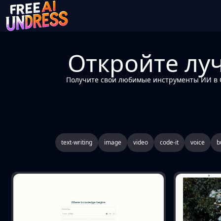
Откройте лу
Получите свои любимые инструменты ИИ в С
text-writing
image
video
code-it
voice
b