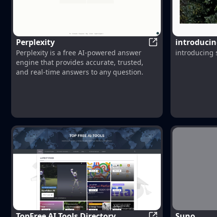
Perplexity
introducin
Perplexity
Perplexity is a free AI-powered answer
introducing 
from text
engine that provides accurate, trusted,
and real-time answers to any question.
Suno
TopFree AI Tools Directory