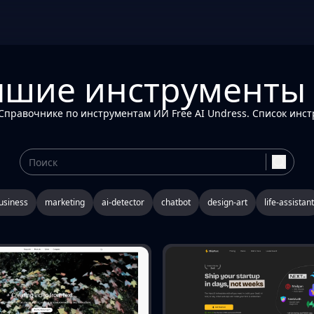
чшие инструменты 
правочнике по инструментам ИИ Free AI Undress. Список инст
search
usiness
marketing
ai-detector
chatbot
design-art
life-assistant