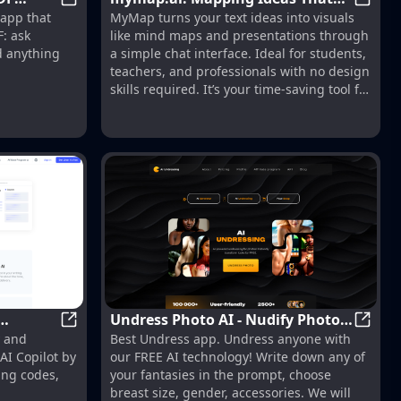
PDF.ai | Chat with your PDF documents
mymap.
 app that
MyMap turns your text ideas into visuals
Change the World
F: ask
like mind maps and presentations through
d anything
a simple chat interface. Ideal for students,
teachers, and professionals with no design
skills required. It’s your time-saving tool for
easy, collaborative visual creation
Undress Photo AI - Nudify Photos
ing AI Videos 10X Faster
Liner | AI Copilot on Your Workspace, Powered b
Undres
y and
Best Undress app. Undress anyone with
ChatGPT
for FREE with AI Deepnude
AI Copilot by
our FREE AI technology! Write down any of
ing codes,
your fantasies in the prompt, choose
breast size, gender, accessories. We will