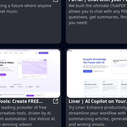
Suno
irectory
ding a future where anyone
We built the ultimate ChatPDF
documents
eat music.
allows you to chat with any PD
questions, get summaries, fin
you need!
Tools: Create FREE
Liner | AI Copilot on Your
Vidnoz AI Tools: Create FREE Engag
 leading provider of free
Try Liner. Enhance productivit
I Videos 10X Faster
Workspace, Powered by 
creation tools, driven by AI
streamline your workflow with 
ent automation. Use Vidnoz AI
summarizing articles, generat
e winning videos!
and writing emails.