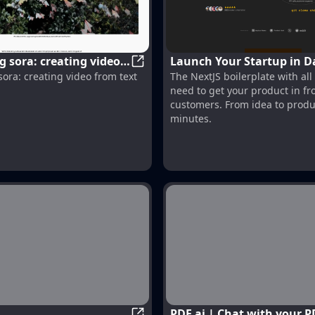
g sora: creating video
Launch Your Startup in D
introducing sora: creating video f
sora: creating video from text
The NextJS boilerplate with all
Weeks | ShipFast
need to get your product in fro
customers. From idea to produ
minutes.
PDF.ai | Chat with your P