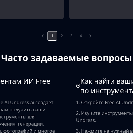
1
2
3
4
Часто задаваемые вопросы
ментам ИИ Free
Как найти ваш
по инструмента
e AI Undress.ai создает
1. Откройте Free AI Undre
 вам получить ваши
2. Изучите инструменты
нструменты для
Undress.
учения, генерации,
я, фотографий и многое
3. Нажмите на нужный 