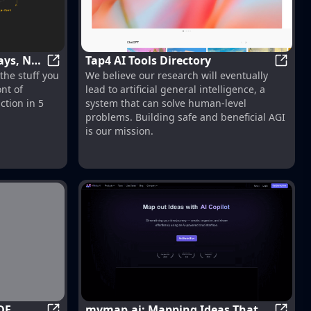
ays, Not
Tap4 AI Tools Directory
rom text
Launch Your Startup in Days, Not Weeks | ShipFas
Tap4 AI
 the stuff you
We believe our research will eventually
nt of
lead to artificial general intelligence, a
ction in 5
system that can solve human-level
problems. Building safe and beneficial AGI
is our mission.
DF
mymap.ai: Mapping Ideas That