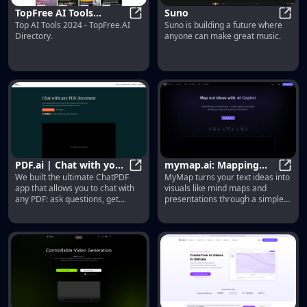
TopFree AI Tools
Suno
Top AI Tools 2024 - TopFree.AI
Suno is building a future where
Directory
TopFree AI Tools Directory
Suno
Directory.
anyone can make great music.
PDF.ai | Chat with your
mymap.ai: Mapping
We built the ultimate ChatPDF
MyMap turns your text ideas into
PDF documents
PDF.ai | Chat with your PDF docu
Ideas That Change the
mymap
app that allows you to chat with
visuals like mind maps and
World
any PDF: ask questions, get
presentations through a simple
summaries, find anything you
chat interface. Ideal for students,
need!
teachers, and professionals with
no design skills required. It’s your
time-saving tool for easy,
collaborative visual creation