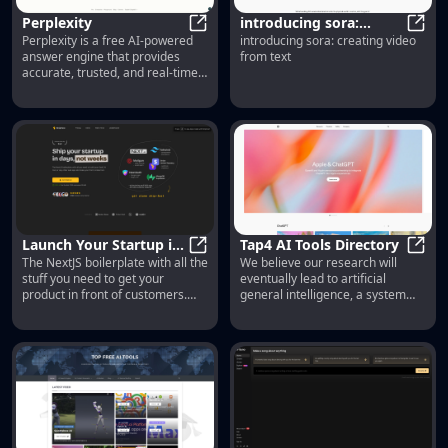
Perplexity
introducing sora:
Perplexity is a free AI-powered
introducing sora: creating video
Perplexity
creating video from
intro
answer engine that provides
from text
text
accurate, trusted, and real-time
answers to any question.
Launch Your Startup in
Tap4 AI Tools Directory
The NextJS boilerplate with all the
We believe our research will
Days, Not Weeks |
Launch Your Startup in Days, Not 
Tap4 
stuff you need to get your
eventually lead to artificial
ShipFast
product in front of customers.
general intelligence, a system
From idea to production in 5
that can solve human-level
minutes.
problems. Building safe and
beneficial AGI is our mission.