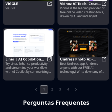
VIGGLE
Vidnoz AI Tools: Create
VIGGLE
Vidnoz is the leading provider of
VIGGLE
FREE Engaging AI
Vidno
free online video creation tools,
Videos 10X Faster
driven by AI and intelligent
automation. Use Vidnoz AI tools
to make winning videos!
Liner | AI Copilot on
Undress Photo AI -
Try Liner. Enhance productivity
Best Undress app. Undress
Your Workspace,
Liner | AI Copilot on Your Works
Nudify Photos for FREE
Undre
and streamline your workflow
anyone with our FREE AI
Powered by ChatGPT
with AI Deepnude
with AI Copilot by summarizing
technology! Write down any of
articles, generating codes, and
your fantasies in the prompt,
writing emails.
choose breast size, gender,
accessories. We will remove the
clothes from anyone. The
1
2
3
4
ultimate photo nudify, best AI
deep nudes
Perguntas Frequentes