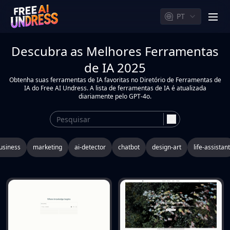
PT
men
Descubra as Melhores Ferramentas
de IA 2025
Obtenha suas ferramentas de IA favoritas no Diretório de Ferramentas de
IA do Free AI Undress. A lista de ferramentas de IA é atualizada
diariamente pelo GPT-4o.
search
usiness
marketing
ai-detector
chatbot
design-art
life-assistant