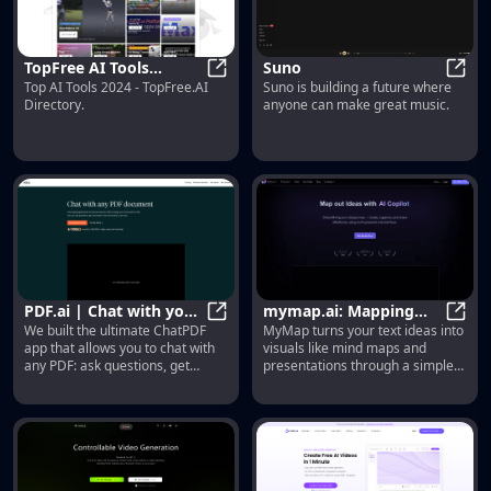
TopFree AI Tools
Suno
Top AI Tools 2024 - TopFree.AI
Suno is building a future where
Directory
TopFree AI Tools Directory
Suno
Directory.
anyone can make great music.
PDF.ai | Chat with your
mymap.ai: Mapping
We built the ultimate ChatPDF
MyMap turns your text ideas into
PDF documents
PDF.ai | Chat with your PDF docu
Ideas That Change the
mymap
app that allows you to chat with
visuals like mind maps and
World
any PDF: ask questions, get
presentations through a simple
summaries, find anything you
chat interface. Ideal for students,
need!
teachers, and professionals with
no design skills required. It’s your
time-saving tool for easy,
collaborative visual creation