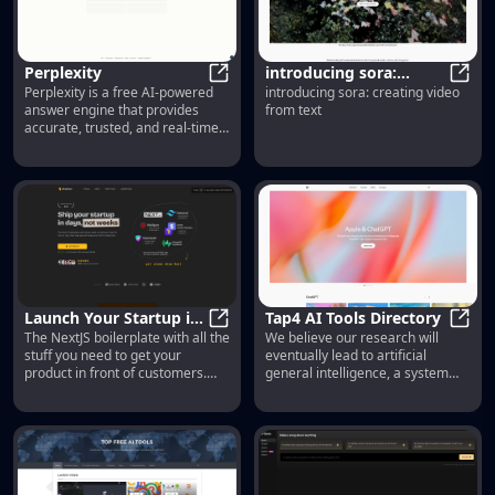
Perplexity
introducing sora:
Perplexity is a free AI-powered
introducing sora: creating video
Perplexity
creating video from
intro
answer engine that provides
from text
text
accurate, trusted, and real-time
answers to any question.
Launch Your Startup in
Tap4 AI Tools Directory
The NextJS boilerplate with all the
We believe our research will
Days, Not Weeks |
Launch Your Startup in Days, Not 
Tap4 
stuff you need to get your
eventually lead to artificial
ShipFast
product in front of customers.
general intelligence, a system
From idea to production in 5
that can solve human-level
minutes.
problems. Building safe and
beneficial AGI is our mission.