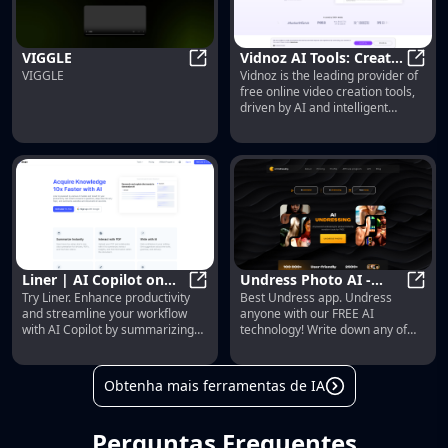
VIGGLE
Vidnoz AI Tools: Create
VIGGLE
Vidnoz is the leading provider of
VIGGLE
FREE Engaging AI
Vidno
free online video creation tools,
Videos 10X Faster
driven by AI and intelligent
automation. Use Vidnoz AI tools
to make winning videos!
Liner | AI Copilot on
Undress Photo AI -
Try Liner. Enhance productivity
Best Undress app. Undress
Your Workspace,
Liner | AI Copilot on Your Works
Nudify Photos for FREE
Undre
and streamline your workflow
anyone with our FREE AI
Powered by ChatGPT
with AI Deepnude
with AI Copilot by summarizing
technology! Write down any of
articles, generating codes, and
your fantasies in the prompt,
writing emails.
choose breast size, gender,
accessories. We will remove the
Obtenha mais ferramentas de IA
clothes from anyone. The
ultimate photo nudify, best AI
deep nudes
Perguntas Frequentes