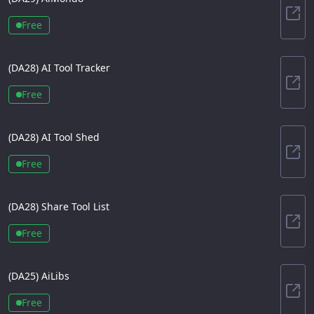
AiM
Free
(DA
28
)
AI Tool Tracker
AI T
Free
(DA
28
)
AI Tool Shed
AI T
Free
(DA
28
)
Share Tool List
Shar
Free
(DA
25
)
AiLibs
AiLi
Free