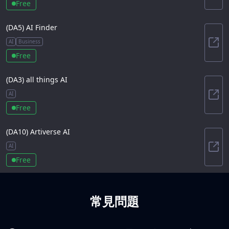
Free
(DA
5
)
AI Finder
AI
Business
AI F
Free
(DA
3
)
all things AI
AI
all 
Free
(DA
10
)
Artiverse AI
AI
Arti
Free
常見問題