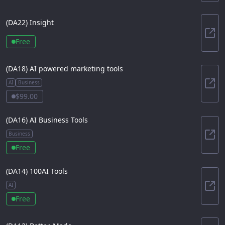
(DA
22
)
Insight
Insi
Free
(DA
18
)
AI powered marketing tools
AI
Business
AI 
$99.00
(DA
16
)
AI Business Tools
Business
AI B
Free
(DA
14
)
100AI Tools
AI
100A
Free