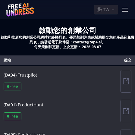
TW
men
啟動您的創業公司
啟動和推廣您的創業公司網站的終極列表。要添加到列表或幫助提交您的產品到免費
列表，請發送電子郵件至：contact@tap4.ai。
每天策劃和更新。上次更新：
2026-08-07
網站
提交
(DA
94
)
Trustpilot
Trus
Free
(DA
91
)
ProductHunt
Pro
Free
(DA
90
)
Capterra.com