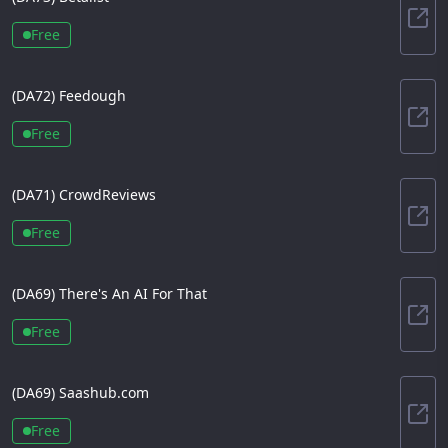
Beta
Free
(DA
72
)
Feedough
Fee
Free
(DA
71
)
CrowdReviews
Cro
Free
(DA
69
)
There's An AI For That
Ther
Free
(DA
69
)
Saashub.com
Saa
Free