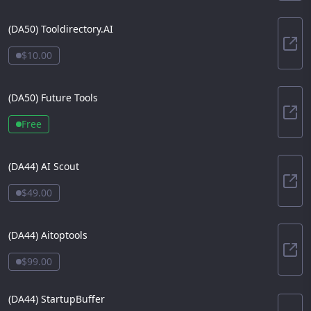
(DA
50
)
Tooldirectory.AI
Tool
$10.00
(DA
50
)
Future Tools
Futu
Free
(DA
44
)
AI Scout
AI S
$49.00
(DA
44
)
Aitoptools
Aito
$99.00
(DA
44
)
StartupBuffer